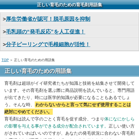
正しい育毛のための育毛剤用語集
>
厚生労働省が認可！脱毛原因を抑制
>
毛乳頭の“発毛反応”を人工促進！
>
分子ピーリングで毛根細胞が活性！
TOP
＞ 正しい育毛のための用語集
正しい育毛のための用語集
育毛剤は超頭がイイ研究者たちが知識と技術を結集させて開発して
います。その育毛剤を選ぶ際に商品説明を読んでいると、専門用語
が出てきたり、時には医学的知識が必要になることもあるでしょ
う。そんな時、
わからないからと言って気にせず使用することは
絶対にやめてください。
育毛剤は読んで字のごとく育毛を促す成分、つまり
体になにかしら
の影響を与える事ができる成分が配合されています。
正しい使い方
がされていればいいのですが、あなたの発毛状況に合わない育毛剤