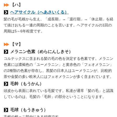
【ハ】
ヘアサイクル（へあさいくる）
髪の毛が毛根から生え、「成長期」→「退行期」→「休止期」を経
て抜けおちる一連の周期のことを言います。ヘアサイクルの1回の
周期は5～6年程度です。
【マ】
メラニン色素（めらにんしきそ）
コルテックスに含まれる髪の毛の色を決定する色素です。メラニン
色素には濃褐色の「ユーメラニン」と黄赤色の「フェオメラニン」
の2種類の色素が存在し、黒髪の日本人はユーメラニンが、比較的
茶や金髪の多い欧米人にはフェオメラニンが多く含まれています。
毛幹（もうかん）
頭皮から表面に表れている毛髪です。私達が通常「髪の毛」と認識
しているのは、毛髪の「毛幹」の部分ということになります。
毛球（もうきゅう）
毛根の根っこ部分にある組織です。