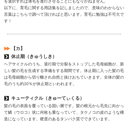
を選択すれば薄毛を進行させることにもなりかねません。
以下に、育毛に関する用語集を記しましたので、意味のわからない
言葉はこちらで調べて頂ければと思います。育毛に勉強は不可欠で
す！
【カ】
休止期（きゅうしき）
ヘアサイクルのうち、退行期で分裂をストップした毛母細胞が、新
しい髪の毛を生成する準備をする期間です。休止期に入った髪の毛
は毛母細胞から切り離され自然と抜けおちていきます。全体の髪の
毛のうち約10％が休止期といわれます。
キューティクル（きゅーてぃくる）
髪の毛の表面を覆っている固い層です。髪の根元から毛先に向かっ
て鱗（ウロコ）状に何枚も重なっていて、タケノコの皮のような構
造になっています。硬度のあるタンパク質でできています。