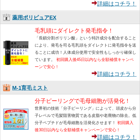
詳細はコチラ！
薬用ポリピュアEX
毛乳頭にダイレクト発毛指令！
「長鎖分割ポリリン酸」という特許成分を配合すること
により、発毛を司る毛乳頭をダイレクトに発毛指令を送
ることに成功！人体成分使用で安全性もしっかり確保し
ています。
初回購入後45日以内なら全額補償キャンペ
ーンで安心！
詳細はコチラ！
M-1育毛ミスト
分子ピーリングで毛母細胞が活発化！
世界初の技術「分子ピーリング」によって、頭皮から分
子レベルで毛髪阻害物質である皮脂や老廃物の除去。低
分子ペプチドが毛母細胞を活発化させます！
初回購入
後30日以内なら全額補償キャンペーンで安心！
詳細はコチラ！